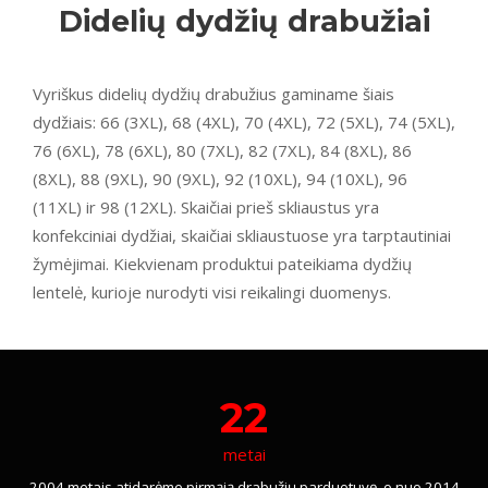
Didelių dydžių drabužiai
Vyriškus didelių dydžių drabužius gaminame šiais
dydžiais: 66 (3XL), 68 (4XL), 70 (4XL), 72 (5XL), 74 (5XL),
76 (6XL), 78 (6XL), 80 (7XL), 82 (7XL), 84 (8XL), 86
(8XL), 88 (9XL), 90 (9XL), 92 (10XL), 94 (10XL), 96
(11XL) ir 98 (12XL). Skaičiai prieš skliaustus yra
konfekciniai dydžiai, skaičiai skliaustuose yra tarptautiniai
žymėjimai. Kiekvienam produktui pateikiama dydžių
lentelė, kurioje nurodyti visi reikalingi duomenys.
22
metai
2004 metais atidarėme pirmąją drabužių parduotuvę, o nuo 2014