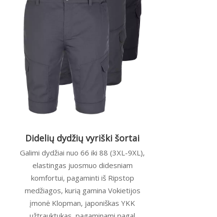
Didelių dydžių vyriški šortai
Galimi dydžiai nuo 66 iki 88 (3XL-9XL),
elastingas juosmuo didesniam
komfortui, pagaminti iš Ripstop
medžiagos, kurią gamina Vokietijos
įmonė Klopman, japoniškas YKK
užtrauktukas, pagaminami pagal