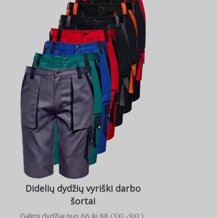
Didelių dydžių vyriški darbo
šortai
Galimi dydžiai nuo 66 iki 88 (3XL-9XL),