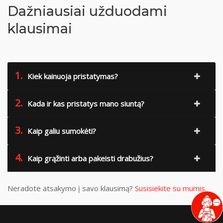
Dažniausiai užduodami
klausimai
1.
Kiek kainuoja pristatymas?
2.
Kada ir kas pristatys mano siuntą?
3.
Kaip galiu sumokėti?
4.
Kaip grąžinti arba pakeisti drabužius?
Neradote atsakymo į savo klausimą?
Susisiekite su mumis
.