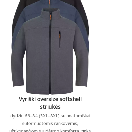
Vyriški oversize softshell
striukės
dydžių 66–84 (3XL–8XL) su anatomiškai
suformuotomis rankovėmis,
užtikrinančiomis judėjimo komfortą, tinka