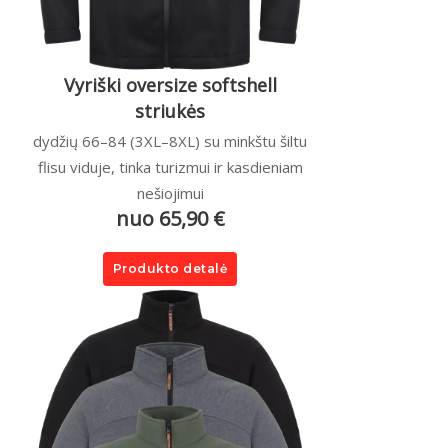
Vyriški oversize softshell
striukės
dydžių 66–84 (3XL–8XL) su minkštu šiltu
flisu viduje, tinka turizmui ir kasdieniam
nešiojimui
nuo 65,90 €
Produkto detalė