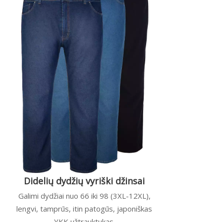
Didelių dydžių vyriški džinsai
Galimi dydžiai nuo 66 iki 98 (3XL-12XL),
lengvi, tamprūs, itin patogūs, japoniškas
YKK užtrauktukas.