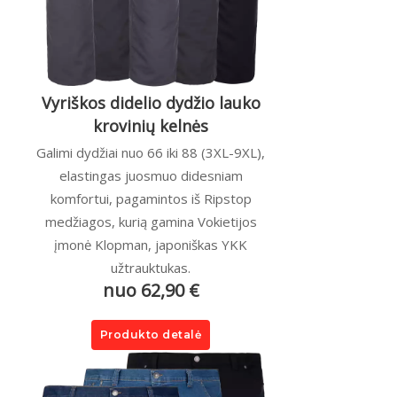
Vyriškos didelio dydžio lauko
krovinių kelnės
Galimi dydžiai nuo 66 iki 88 (3XL-9XL),
elastingas juosmuo didesniam
komfortui, pagamintos iš Ripstop
medžiagos, kurią gamina Vokietijos
įmonė Klopman, japoniškas YKK
užtrauktukas.
nuo 62,90 €
Produkto detalė