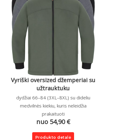
Vyriški oversized džemperiai su
užtrauktuku
dydžiai 66–84 (3XL–8XL) su dideliu
medvilnės kiekiu, kuris neleidžia
prakaituoti
nuo 54,90 €
Produkto detalė