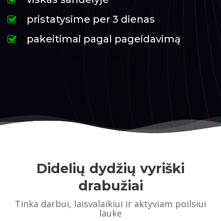
pristatysime per 3 dienas
pakeitimai pagal pageidavimą
Didelių dydžių vyriški
drabužiai
Tinka darbui, laisvalaikiui ir aktyviam poilsiui
lauke