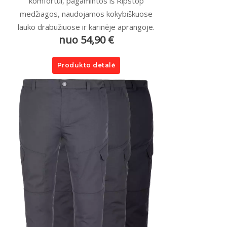
komfortui, pagamintos iš Ripstop
medžiagos, naudojamos kokybiškuose
lauko drabužiuose ir karinėje aprangoje.
nuo 54,90 €
Produkto detalė