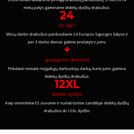
metų patys gaminame didelių dydžių drabužius.
24
ES šalys
Mūsų darbo drabužius parduodame 24 Europos Sąjungos šalyse ir
per 3 darbo dienas galime pristatyti ir jums.
+
apsaugotos dirbtuvės
Pirkdami remiate neįgaliųjų darbuotojų darbą, kurie jums gamina
didelių dydžių drabužius.
12XL
didelės dydžiai
Kaip vieninteliai ES siuvame ir nuolat turime sandėlyje didelių dydžių
drabužius iki 12XL dydžio.