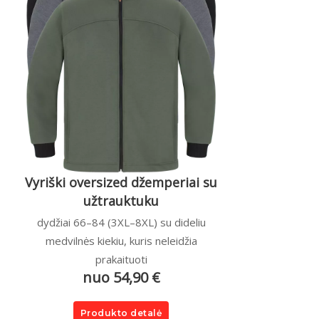
Vyriški oversized džemperiai su
užtrauktuku
dydžiai 66–84 (3XL–8XL) su dideliu
medvilnės kiekiu, kuris neleidžia
prakaituoti
nuo 54,90 €
Produkto detalė