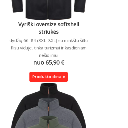
Vyriški oversize softshell
striukės
dydžių 66–84 (3XL–8XL) su minkštu šiltu
flisu viduje, tinka turizmui ir kasdieniam
nešiojimui
nuo 65,90 €
Produkto detalė