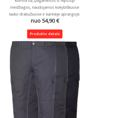
komfortui, pagamintos iš Ripstop
medžiagos, naudojamos kokybiškuose
lauko drabužiuose ir karinėje aprangoje.
nuo 54,90 €
Produkto detalė