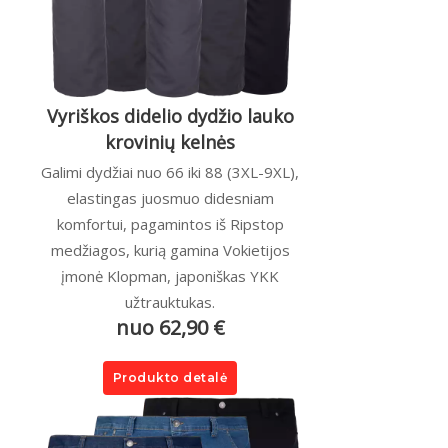
Vyriškos didelio dydžio lauko
krovinių kelnės
Galimi dydžiai nuo 66 iki 88 (3XL-9XL),
elastingas juosmuo didesniam
komfortui, pagamintos iš Ripstop
medžiagos, kurią gamina Vokietijos
įmonė Klopman, japoniškas YKK
užtrauktukas.
nuo 62,90 €
Produkto detalė