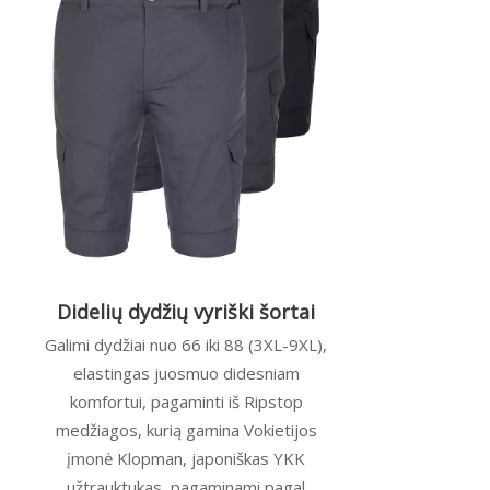
Didelių dydžių vyriški šortai
Galimi dydžiai nuo 66 iki 88 (3XL-9XL),
elastingas juosmuo didesniam
komfortui, pagaminti iš Ripstop
medžiagos, kurią gamina Vokietijos
įmonė Klopman, japoniškas YKK
užtrauktukas, pagaminami pagal