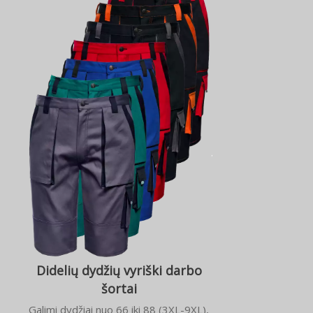
Didelių dydžių vyriški darbo
šortai
Galimi dydžiai nuo 66 iki 88 (3XL-9XL),