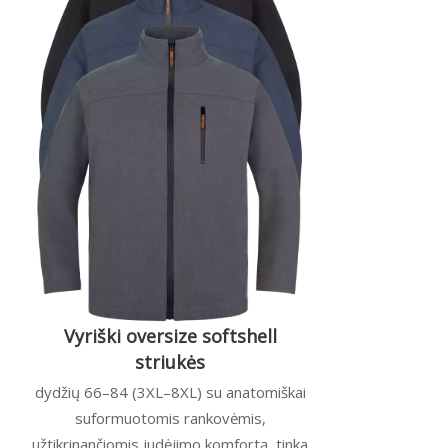
Vyriški oversize softshell
striukės
dydžių 66–84 (3XL–8XL) su anatomiškai
suformuotomis rankovėmis,
užtikrinančiomis judėjimo komfortą, tinka