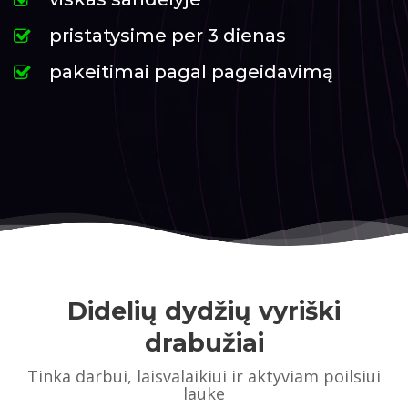
pristatysime per 3 dienas
pakeitimai pagal pageidavimą
Didelių dydžių vyriški
drabužiai
Tinka darbui, laisvalaikiui ir aktyviam poilsiui
lauke