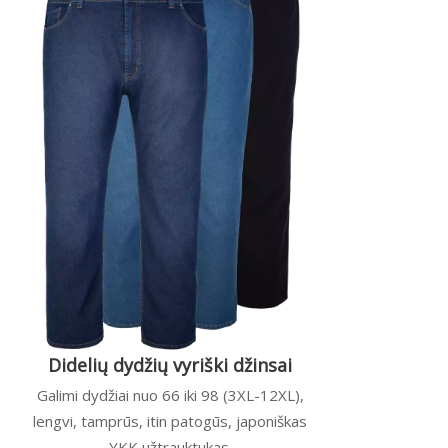
Didelių dydžių vyriški džinsai
Galimi dydžiai nuo 66 iki 98 (3XL-12XL),
lengvi, tamprūs, itin patogūs, japoniškas
YKK užtrauktukas.