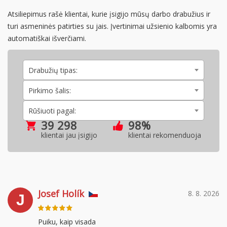
Atsiliepimus rašė klientai, kurie įsigijo mūsų darbo drabužius ir
turi asmeninės patirties su jais. Įvertinimai užsienio kalbomis yra
automatiškai išverčiami.
Drabužių tipas:
Pirkimo šalis:
Rūšiuoti pagal:
39 298
98%
klientai jau įsigijo
klientai rekomenduoja
Josef Holík
8. 8. 2026
J
Puiku, kaip visada