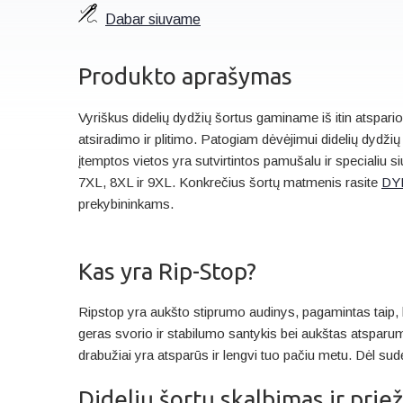
Dabar siuvame
Produkto aprašymas
Vyriškus didelių dydžių šortus gaminame iš itin atspa
atsiradimo ir plitimo. Patogiam dėvėjimui didelių dydži
įtemptos vietos yra sutvirtintos pamušalu ir specialiu 
7XL, 8XL ir 9XL. Konkrečius šortų matmenis rasite
DY
prekybininkams.
Kas yra Rip-Stop?
Ripstop yra aukšto stiprumo audinys, pagamintas taip, k
geras svorio ir stabilumo santykis bei aukštas atspar
drabužiai yra atsparūs ir lengvi tuo pačiu metu. Dėl 
Didelių šortų skalbimas ir priež