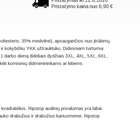
Pristatymas iki 12.8.2026
Pristatymo kaina nuo 6,90 €
oliesteris, 35% medvilnė), apsaugančios nuo įtrūkimų
a ir kokybišku YKK užtrauktuku. Didesniam tvirtumui
 1 darbo dieną dideliais dydžiais 3XL, 4XL, 5XL, 6XL,
okėti komisinių didmenininkams ar kitiems
kvadratėlius. Ripstop audinių privalumas yra labai
auko drabužius ir drabužius kariuomenei. Ripstop