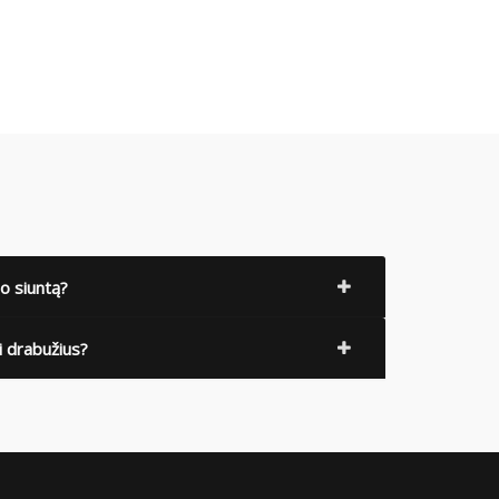
o siuntą?
i drabužius?