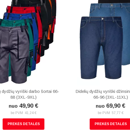
ų dydžių vyriški darbo šortai 66-
Didelių dydžių vyriški džinsini
88 (3XL-9XL)
66-96 (3XL-11XL)
49,90 €
69,90 €
nuo
nuo
be PVM 41,24 €
be PVM 57,77 €
PREKĖS DETALĖS
PREKĖS DETALĖS