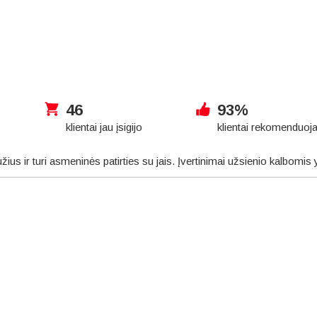
46
93%
klientai jau įsigijo
klientai rekomenduoj
užius ir turi asmeninės patirties su jais. Įvertinimai užsienio kalbomis