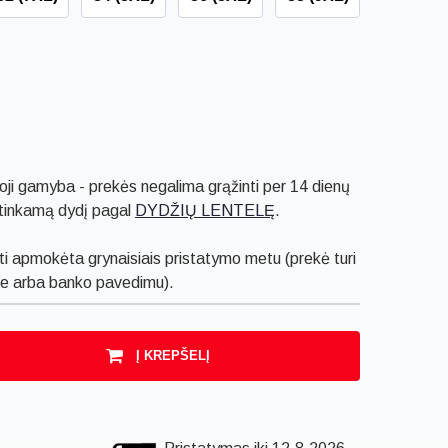
ji gamyba - prekės negalima grąžinti per 14 dienų
i tinkamą dydį pagal
DYDŽIŲ LENTELĘ
.
i apmokėta grynaisiais pristatymo metu (prekė turi
ele arba banko pavedimu).
Į KREPŠELĮ