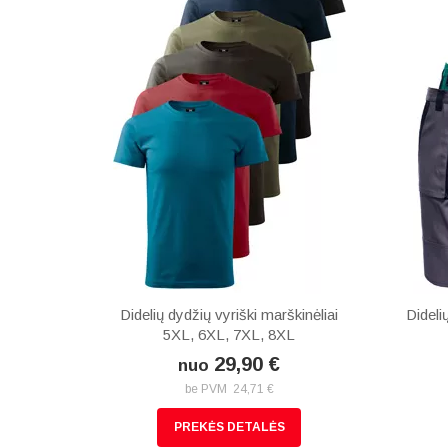
Didelių dydžių vyriški marškinėliai
Dideli
5XL, 6XL, 7XL, 8XL
29,90 €
nuo
be PVM 24,71 €
PREKĖS DETALĖS