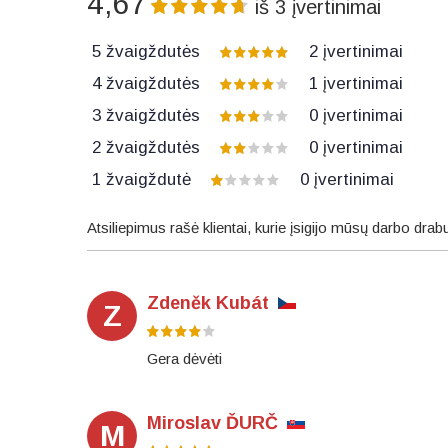
4,67
iš
3
įvertinimai
5 žvaigždutės
2
įvertinimai
4 žvaigždutės
1
įvertinimai
3 žvaigždutės
0
įvertinimai
2 žvaigždutės
0
įvertinimai
1 žvaigždutė
0
įvertinimai
Atsiliepimus rašė klientai, kurie įsigijo mūsų darbo drab
Zdeněk Kubát
Z
Gera dėvėti
Miroslav ĎURČ
M