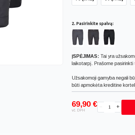
2. Pasirinkite spalvą:
ĮSPĖJIMAS:
Tai yra užsakomo
laikotarpį. Prašome pasirinkt
Užsakomoji gamyba negali būt
būti apmokėta kreditine kort
69,90 €
+
–
vč. DPH