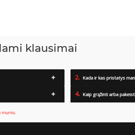
dami klausimai
2.
Kada ir kas pristatys man
4.
Kaip grąžinti arba pakeist
su mumis
.