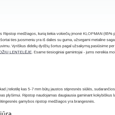
rios Ripstop medžiagos, kurią tiekia vokiečių įmonė KLOPMAN (65% p
ų šortai ties juosmeniu yra iš dalies su guma, užsegami metaline sag
siuvimu. Vyriškus didelių dydžių šortus pagal užsakymą pasiūsime per
DŽIŲ LENTELĖJE
. Esame tiesioginiai gamintojai - jums nereikia m
ad į tekstilę kas 5-7 mm būtų įaustos stipresnės siūlės, sudarančios 
umas plyšimui. Ripstop naudojamas daugiausia gaminant kokybiškus l
sudėtingesnės gamybos ripstop medžiagos yra brangesnės.
iūra