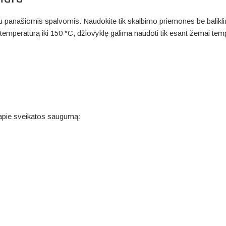
 su panašiomis spalvomis. Naudokite tik skalbimo priemones be baliklių
te temperatūrą iki 150 °C, džiovyklę galima naudoti tik esant žemai te
apie sveikatos saugumą: