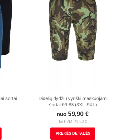
ai šortai
Didelių dydžių vyriški maskuojami
šortai 66-88 (3XL-9XL)
59,90 €
nuo
be PVM 49,50 €
PREKĖS DETALĖS