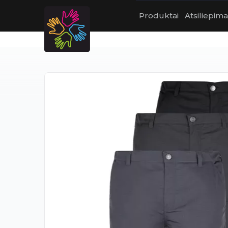
Produktai
Atsiliepima