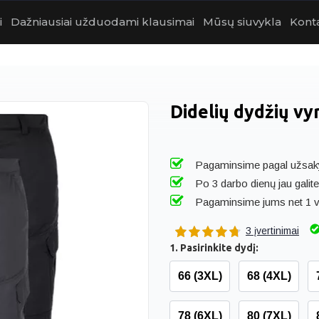
i
Dažniausiai užduodami klausimai
Mūsų siuvykla
Kont
Didelių dydžių vyr
Pagaminsime pagal užsak
Po 3 darbo dienų jau galite
Pagaminsime jums net 1 v
3 įvertinimai
1. Pasirinkite dydį:
66 (3XL)
68 (4XL)
78 (6XL)
80 (7XL)