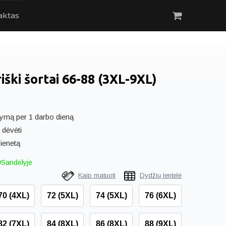
aktas
iški šortai 66-88 (3XL-9XL)
ymą per 1 darbo dieną
 dėvėti
ienetą
Sandėlyje
Kaip matuoti
Dydžių lentelė
70 (4XL)
72 (5XL)
74 (5XL)
76 (6XL)
82 (7XL)
84 (8XL)
86 (8XL)
88 (9XL)