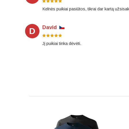
Kelnės puikiai pasiūtos, tikrai dar kartą užsi
David
D
Jį puikiai tinka dėvėti.