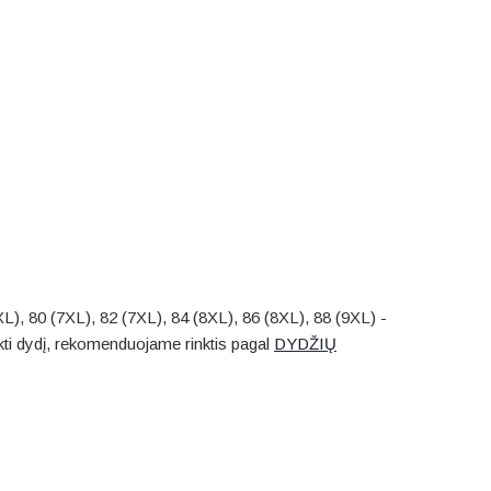
L), 80 (7XL), 82 (7XL), 84 (8XL), 86 (8XL), 88 (9XL) -
rinkti dydį, rekomenduojame rinktis pagal
DYDŽIŲ