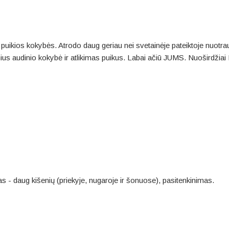
puikios kokybės. Atrodo daug geriau nei svetainėje pateiktoje nuotra
us audinio kokybė ir atlikimas puikus. Labai ačiū JUMS. Nuoširdžiai 
as - daug kišenių (priekyje, nugaroje ir šonuose), pasitenkinimas.