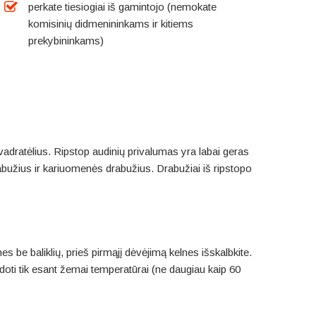
perkate tiesiogiai iš gamintojo (nemokate
komisinių didmenininkams ir kitiems
prekybininkams)
vadratėlius. Ripstop audinių privalumas yra labai geras
bužius ir kariuomenės drabužius. Drabužiai iš ripstopo
be baliklių, prieš pirmąjį dėvėjimą kelnes išskalbkite.
udoti tik esant žemai temperatūrai (ne daugiau kaip 60