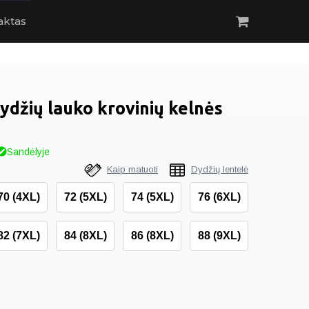
aktas
dydžių lauko krovinių kelnės
Sandėlyje
Kaip matuoti
Dydžių lentelė
70 (4XL)
72 (5XL)
74 (5XL)
76 (6XL)
82 (7XL)
84 (8XL)
86 (8XL)
88 (9XL)