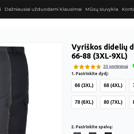
i
Dažniausiai užduodami klausimai
Mūsų siuvykla
Kont
Vyriškos didelių 
66-88 (3XL-9XL)
33 įvertinimai
1. Pasirinkite dydį:
66 (3XL)
68 (4XL)
78 (6XL)
80 (7XL)
2. Pasirinkite spalvą: