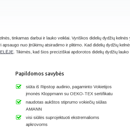
ės, tinkamas darbui ir lauko veiklai. Vyriškos didelių dydžių kelnės y
 apsaugo nuo įtrūkimų atsiradimo ir plitimo. Kad didelių dydžių kel
TELĖJE
. Tikimės, kad šios preciziškai apdorotos didelių dydžių lauko 
Papildomos savybės
siūta iš Ripstop audinio, pagaminto Vokietijos
įmonės Kloppmann su OEKO-TEX sertifikatu
naudotas aukštos stiprumo vokiečių siūlas
AMANN
visi siūlės suprojektuoti ekstremalioms
apkrovoms