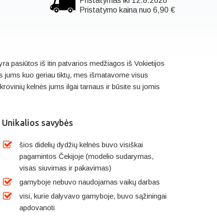
Pristatymas iki 12.8.2026
Pristatymo kaina nuo 6,90 €
ra pasiūtos iš itin patvarios medžiagos iš Vokietijos
nės jums kuo geriau tiktų, mes išmatavome visus
krovinių kelnės jums ilgai tarnaus ir būsite su jomis
Unikalios savybės
šios didelių dydžių kelnės buvo visiškai
pagamintos Čekijoje (modelio sudarymas,
visas siuvimas ir pakavimas)
gamyboje nebuvo naudojamas vaikų darbas
visi, kurie dalyvavo gamyboje, buvo sąžiningai
apdovanoti