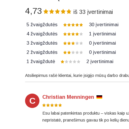
4,73
iš
33
įvertinimai
5 žvaigždutės
30
įvertinimai
4 žvaigždutės
1
įvertinimai
3 žvaigždutės
0
įvertinimai
2 žvaigždutės
0
įvertinimai
1 žvaigždutė
2
įvertinimai
Atsiliepimus rašė klientai, kurie įsigijo mūsų darbo drab
Christian Menningen
C
Esu labai patenkintas produktu – viskas kaip už
nepristatė, pranešimus gavau tik po kelių dienų