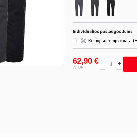
Individualios paslaugos Jums
Kelnių sutrumpinimas
(+
62,90 €
+
–
vč. DPH