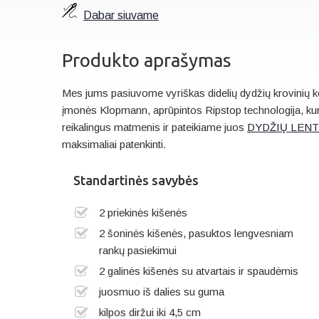
Dabar siuvame
Produkto aprašymas
Mes jums pasiuvome vyriškas didelių dydžių krovinių keln
įmonės Klopmann, aprūpintos Ripstop technologija, kuri
reikalingus matmenis ir pateikiame juos
DYDŽIŲ LEN
maksimaliai patenkinti.
Standartinės savybės
2 priekinės kišenės
2 šoninės kišenės, pasuktos lengvesniam
rankų pasiekimui
2 galinės kišenės su atvartais ir spaudėmis
juosmuo iš dalies su guma
kilpos diržui iki 4,5 cm