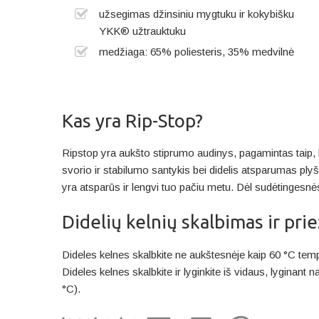
užsegimas džinsiniu mygtuku ir kokybišku
YKK® užtrauktuku
medžiaga: 65% poliesteris, 35% medvilnė
Kas yra Rip-Stop?
Ripstop yra aukšto stiprumo audinys, pagamintas taip, k
svorio ir stabilumo santykis bei didelis atsparumas pl
yra atsparūs ir lengvi tuo pačiu metu. Dėl sudėtinge
Didelių kelnių skalbimas ir prie
Dideles kelnes skalbkite ne aukštesnėje kaip 60 °C temp
Dideles kelnes skalbkite ir lyginkite iš vidaus, lyginan
°C).