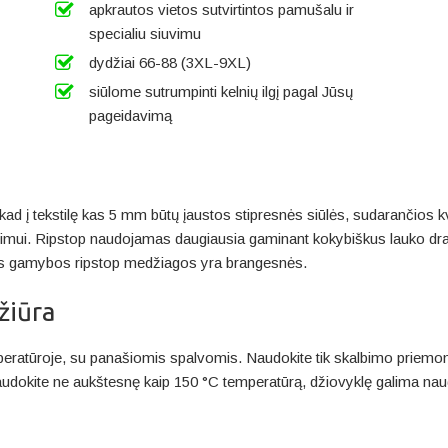
apkrautos vietos sutvirtintos pamušalu ir
specialiu siuvimu
dydžiai 66-88 (3XL-9XL)
siūlome sutrumpinti kelnių ilgį pagal Jūsų
pageidavimą
ad į tekstilę kas 5 mm būtų įaustos stipresnės siūlės, sudarančios k
yšimui. Ripstop naudojamas daugiausia gaminant kokybiškus lauko dra
snės gamybos ripstop medžiagos yra brangesnės.
žiūra
eratūroje, su panašiomis spalvomis. Naudokite tik skalbimo priemones 
t naudokite ne aukštesnę kaip 150 °C temperatūrą, džiovyklę galima na