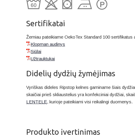
Sertifikatai
Žemiau pateikiame OekoTex Standard 100 sertifikatus 
Klopman audinys
Siūlai
Užtrauktukai
Didelių dydžių žymėjimas
Vyriškas dideles Ripstop kelnes gaminame šiais dydžiai
skaičiai prieš skliaustelius yra konfekciniai dydžiai, sk
LENTELĘ
, kurioje pateikiami visi reikalingi duomenys.
Produkto įvertinimas