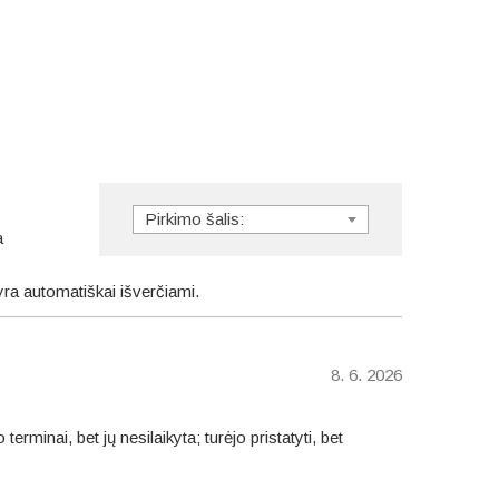
Pirkimo šalis:
a
 yra automatiškai išverčiami.
8. 6. 2026
minai, bet jų nesilaikyta; turėjo pristatyti, bet