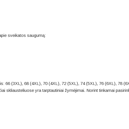
apie sveikatos saugumą:
s: 66 (3XL), 68 (4XL), 70 (4XL), 72 (5XL), 74 (5XL), 76 (6XL), 78 (6X
aičiai skliausteliuose yra tarptautiniai žymėjimai. Norint tinkamai pasi