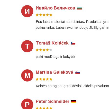
Ивайло Величков
И
Esu labai maloniai nustebintas. Produktas yra 
puikiai tinka. Labai rekomenduoju JŪSŲ gamini
Tomáš Koláček
T
puiki medžiaga ir kokybė
Martina Galeková
M
Kelnės patogios, gerai dėvisi, didelis privalum
Peter Schneider
P