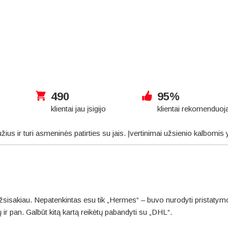
490
95%
klientai jau įsigijo
klientai rekomenduoj
užius ir turi asmeninės patirties su jais. Įvertinimai užsienio kalbomis
sisakiau. Nepatenkintas esu tik „Hermes“ – buvo nurodyti pristatymo ter
 ir pan. Galbūt kitą kartą reikėtų pabandyti su „DHL“.