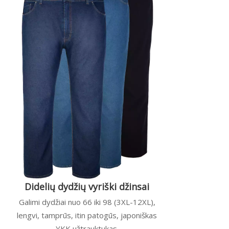
Didelių dydžių vyriški džinsai
Galimi dydžiai nuo 66 iki 98 (3XL-12XL),
lengvi, tamprūs, itin patogūs, japoniškas
YKK užtrauktukas.