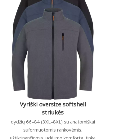
Vyriški oversize softshell
striukės
dydžių 66–84 (3XL–8XL) su anatomiškai
suformuotomis rankovėmis,
užtikrinančiomis judėjimo komfortą, tinka