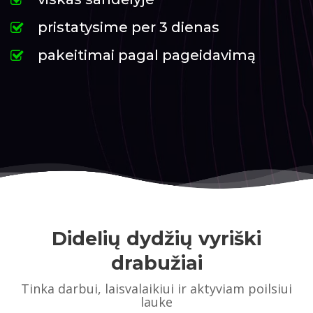
pristatysime per 3 dienas
pakeitimai pagal pageidavimą
Didelių dydžių vyriški
drabužiai
Tinka darbui, laisvalaikiui ir aktyviam poilsiui
lauke