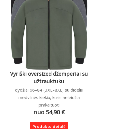
Vyriški oversized džemperiai su
užtrauktuku
dydžiai 66–84 (3XL–8XL) su dideliu
medvilnės kiekiu, kuris neleidžia
prakaituoti
nuo 54,90 €
Produkto detalė