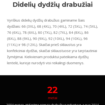
Didelių dydžių drabužiai
Vyriškus didelių dydžių drabužius gaminame šiais
dydžiais: 66 (3XL), 68 (4XL), 70 (4XL), 72 (5XL), 74 (5XL),
76 (6XL), 78 (6XL), 80 (7XL), 82 (7XL), 84 (8XL), 86
(8XL), 88 (9XL), 90 (9XL), 92 (10XL), 94 (10XL), 96
(11XL) ir 98 (12XL). Skaičiai prieš skliaustus yra
konfekciniai dydžiai, skaičiai skliaustuose yra tarptautiniai
žymėjimai. Kiekvienam produktui pateikiama dydžių
lentelė, kurioje nurodyti visi reikalingi duomenys.
22
metai
2004 metais atidarėme pirmąją drabužių parduotuvę, o nuo 2014