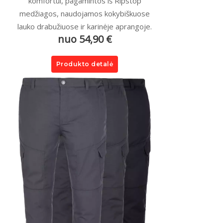
komfortui, pagamintos iš Ripstop
medžiagos, naudojamos kokybiškuose
lauko drabužiuose ir karinėje aprangoje.
nuo 54,90 €
Produkto detalė