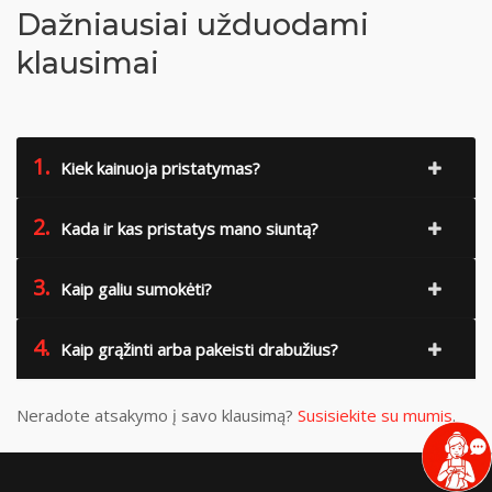
Dažniausiai užduodami
klausimai
1.
Kiek kainuoja pristatymas?
2.
Kada ir kas pristatys mano siuntą?
3.
Kaip galiu sumokėti?
4.
Kaip grąžinti arba pakeisti drabužius?
Neradote atsakymo į savo klausimą?
Susisiekite su mumis
.