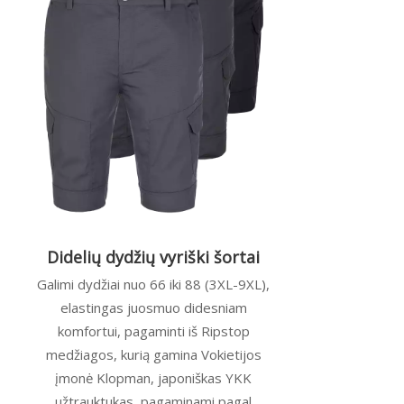
Didelių dydžių vyriški šortai
Galimi dydžiai nuo 66 iki 88 (3XL-9XL),
elastingas juosmuo didesniam
komfortui, pagaminti iš Ripstop
medžiagos, kurią gamina Vokietijos
įmonė Klopman, japoniškas YKK
užtrauktukas, pagaminami pagal