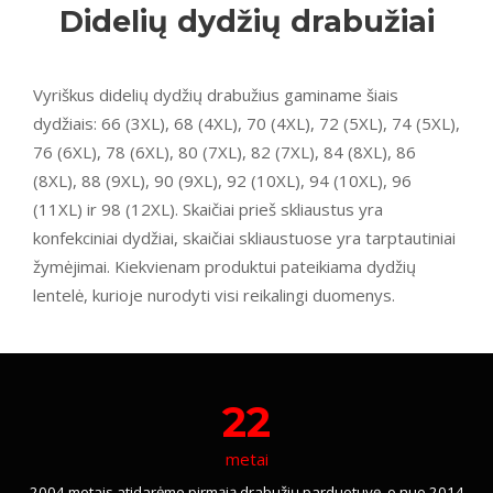
Didelių dydžių drabužiai
Vyriškus didelių dydžių drabužius gaminame šiais
dydžiais: 66 (3XL), 68 (4XL), 70 (4XL), 72 (5XL), 74 (5XL),
76 (6XL), 78 (6XL), 80 (7XL), 82 (7XL), 84 (8XL), 86
(8XL), 88 (9XL), 90 (9XL), 92 (10XL), 94 (10XL), 96
(11XL) ir 98 (12XL). Skaičiai prieš skliaustus yra
konfekciniai dydžiai, skaičiai skliaustuose yra tarptautiniai
žymėjimai. Kiekvienam produktui pateikiama dydžių
lentelė, kurioje nurodyti visi reikalingi duomenys.
22
metai
2004 metais atidarėme pirmąją drabužių parduotuvę, o nuo 2014