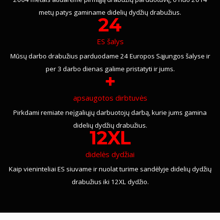
metų patys gaminame didelių dydžių drabužius.
24
ES šalys
Mūsų darbo drabužius parduodame 24 Europos Sąjungos šalyse ir
per 3 darbo dienas galime pristatyti ir jums.
+
apsaugotos dirbtuvės
Pirkdami remiate neįgaliųjų darbuotojų darbą, kurie jums gamina
didelių dydžių drabužius.
12XL
didelės dydžiai
Kaip vieninteliai ES siuvame ir nuolat turime sandėlyje didelių dydžių
drabužius iki 12XL dydžio.