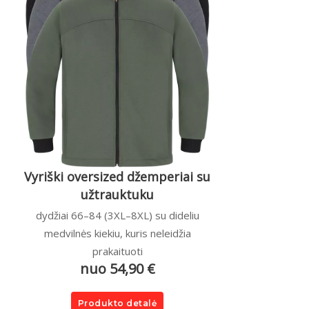
Vyriški oversized džemperiai su
užtrauktuku
dydžiai 66–84 (3XL–8XL) su dideliu
medvilnės kiekiu, kuris neleidžia
prakaituoti
nuo 54,90 €
Produkto detalė