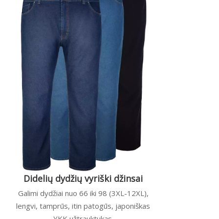
Didelių dydžių vyriški džinsai
Galimi dydžiai nuo 66 iki 98 (3XL-12XL),
lengvi, tamprūs, itin patogūs, japoniškas
YKK užtrauktukas.