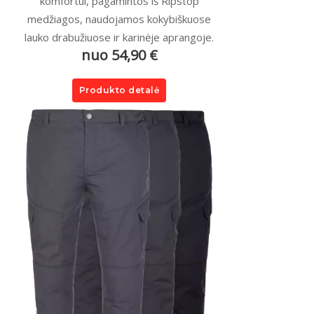
komfortui, pagamintos iš Ripstop
medžiagos, naudojamos kokybiškuose
lauko drabužiuose ir karinėje aprangoje.
nuo 54,90 €
Produkto detalė