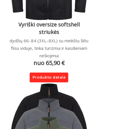
Vyriški oversize softshell
striukės
dydžių 66–84 (3XL–8XL) su minkštu šiltu
flisu viduje, tinka turizmui ir kasdieniam
nešiojimui
nuo 65,90 €
Produkto detalė