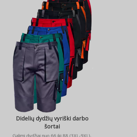
Didelių dydžių vyriški darbo
šortai
Galimi dydžiai nuo 66 iki 88 (3XL-9XL),