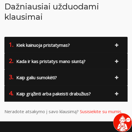
Dažniausiai užduodami
klausimai
1.
Kiek kainuoja pristatymas?
2.
Kada ir kas pristatys mano siuntą?
3.
Kaip galiu sumokėti?
4.
Kaip grąžinti arba pakeisti drabužius?
Neradote atsakymo į savo klausimą?
Susisiekite su mumis
.