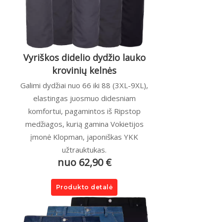
Vyriškos didelio dydžio lauko
krovinių kelnės
Galimi dydžiai nuo 66 iki 88 (3XL-9XL),
elastingas juosmuo didesniam
komfortui, pagamintos iš Ripstop
medžiagos, kurią gamina Vokietijos
įmonė Klopman, japoniškas YKK
užtrauktukas.
nuo 62,90 €
Produkto detalė