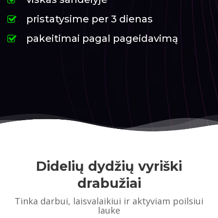
pristatysime per 3 dienas
pakeitimai pagal pageidavimą
Didelių dydžių vyriški
drabužiai
Tinka darbui, laisvalaikiui ir aktyviam poilsiui
lauke