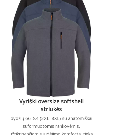
Vyriški oversize softshell
striukės
dydžių 66–84 (3XL–8XL) su anatomiškai
suformuotomis rankovėmis,
užtikrinančiomis judėjimo komfortą, tinka