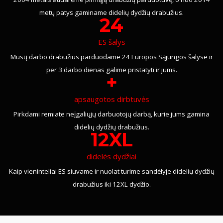
metų patys gaminame didelių dydžių drabužius.
24
ES šalys
Mūsų darbo drabužius parduodame 24 Europos Sąjungos šalyse ir
per 3 darbo dienas galime pristatyti ir jums.
+
apsaugotos dirbtuvės
Pirkdami remiate neįgaliųjų darbuotojų darbą, kurie jums gamina
didelių dydžių drabužius.
12XL
didelės dydžiai
Kaip vieninteliai ES siuvame ir nuolat turime sandėlyje didelių dydžių
drabužius iki 12XL dydžio.