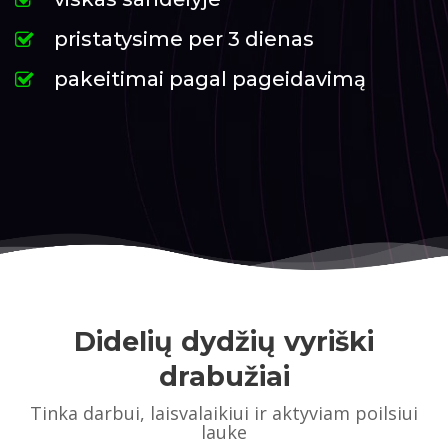
pristatysime per 3 dienas
pakeitimai pagal pageidavimą
Didelių dydžių vyriški
drabužiai
Tinka darbui, laisvalaikiui ir aktyviam poilsiui
lauke