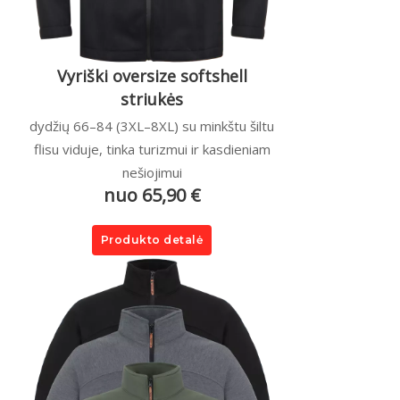
Vyriški oversize softshell
striukės
dydžių 66–84 (3XL–8XL) su minkštu šiltu
flisu viduje, tinka turizmui ir kasdieniam
nešiojimui
nuo 65,90 €
Produkto detalė