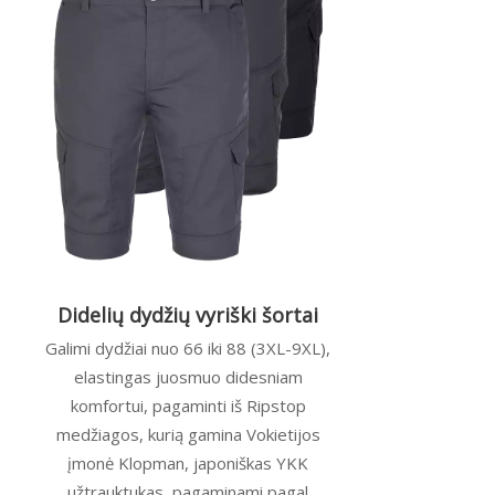
Didelių dydžių vyriški šortai
Galimi dydžiai nuo 66 iki 88 (3XL-9XL),
elastingas juosmuo didesniam
komfortui, pagaminti iš Ripstop
medžiagos, kurią gamina Vokietijos
įmonė Klopman, japoniškas YKK
užtrauktukas, pagaminami pagal