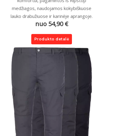
komfortui, pagamintos iš Ripstop
medžiagos, naudojamos kokybiškuose
lauko drabužiuose ir karinėje aprangoje.
nuo 54,90 €
Produkto detalė