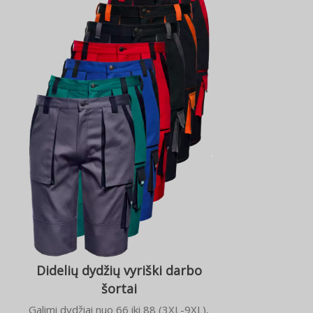
Didelių dydžių vyriški darbo
šortai
Galimi dydžiai nuo 66 iki 88 (3XL-9XL),