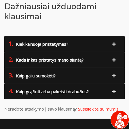
Dažniausiai užduodami
klausimai
1.
Kiek kainuoja pristatymas?
2.
Kada ir kas pristatys mano siuntą?
3.
Kaip galiu sumokėti?
4.
Kaip grąžinti arba pakeisti drabužius?
Neradote atsakymo į savo klausimą?
Susisiekite su mumis
.