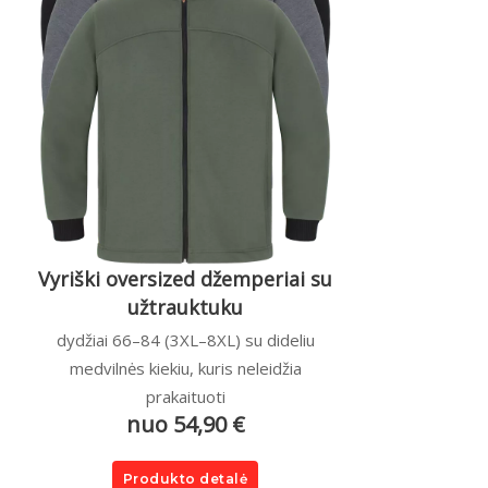
Vyriški oversized džemperiai su
užtrauktuku
dydžiai 66–84 (3XL–8XL) su dideliu
medvilnės kiekiu, kuris neleidžia
prakaituoti
nuo 54,90 €
Produkto detalė