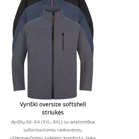
Vyriški oversize softshell
striukės
dydžių 66–84 (3XL–8XL) su anatomiškai
suformuotomis rankovėmis,
užtikrinančiomis judėjimo komfortą, tinka