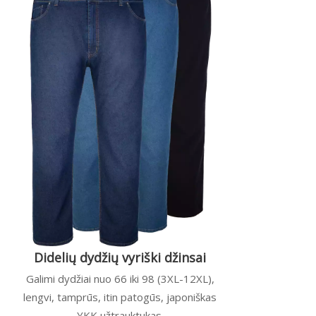
Didelių dydžių vyriški džinsai
Galimi dydžiai nuo 66 iki 98 (3XL-12XL),
lengvi, tamprūs, itin patogūs, japoniškas
YKK užtrauktukas.