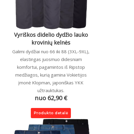
Vyriškos didelio dydžio lauko
krovinių kelnės
Galimi dydžiai nuo 66 iki 88 (3XL-9XL),
elastingas juosmuo didesniam
komfortui, pagamintos iš Ripstop
medžiagos, kurią gamina Vokietijos
įmonė Klopman, japoniškas YKK
užtrauktukas.
nuo 62,90 €
Produkto detalė