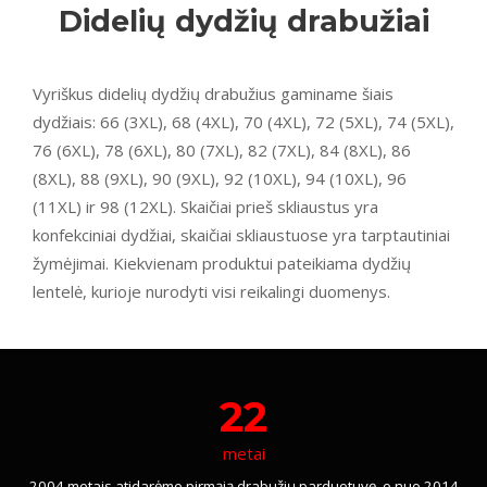
Didelių dydžių drabužiai
Vyriškus didelių dydžių drabužius gaminame šiais
dydžiais: 66 (3XL), 68 (4XL), 70 (4XL), 72 (5XL), 74 (5XL),
76 (6XL), 78 (6XL), 80 (7XL), 82 (7XL), 84 (8XL), 86
(8XL), 88 (9XL), 90 (9XL), 92 (10XL), 94 (10XL), 96
(11XL) ir 98 (12XL). Skaičiai prieš skliaustus yra
konfekciniai dydžiai, skaičiai skliaustuose yra tarptautiniai
žymėjimai. Kiekvienam produktui pateikiama dydžių
lentelė, kurioje nurodyti visi reikalingi duomenys.
22
metai
2004 metais atidarėme pirmąją drabužių parduotuvę, o nuo 2014