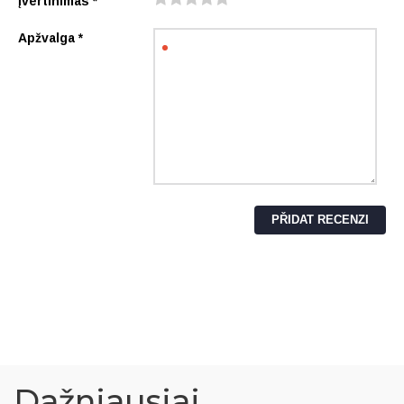
Įvertinimas
*
Apžvalga
*
Dažniausiai