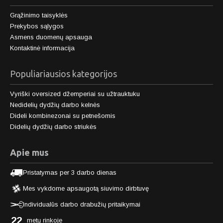
Grąžinimo taisyklės
Prekybos sąlygos
Asmens duomenų apsauga
Kontaktinė informacija
Populiariausios kategorijos
Vyriški oversized džemperiai su užtrauktuku
Nedidelių dydžių darbo kelnės
Dideli kombinezonai su petnešomis
Didelių dydžių darbo striukės
Apie mus
Pristatymas per 3 darbo dienas
Mes vykdome apsaugotą siuvimo dirbtuvę
Individualūs darbo drabužių pritaikymai
22
metų rinkoje