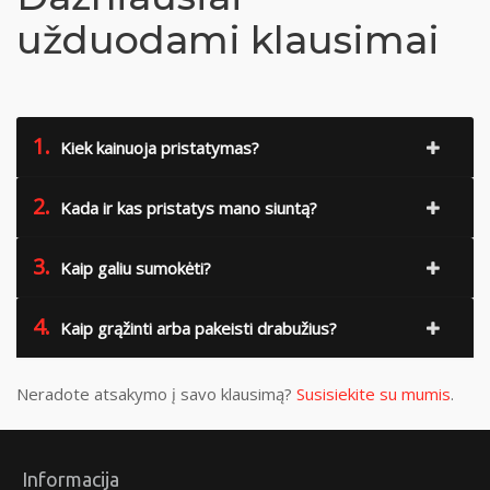
užduodami klausimai
1.
Kiek kainuoja pristatymas?
2.
Kada ir kas pristatys mano siuntą?
3.
Kaip galiu sumokėti?
4.
Kaip grąžinti arba pakeisti drabužius?
Neradote atsakymo į savo klausimą?
Susisiekite su mumis
.
Informacija