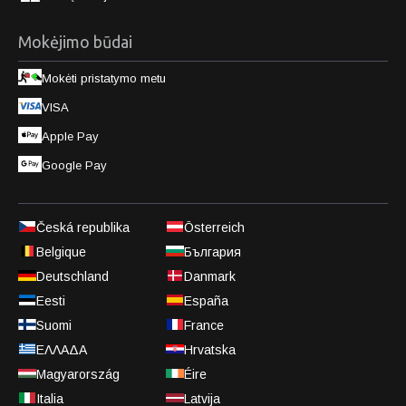
Mokėjimo būdai
Mokėti pristatymo metu
VISA
Apple Pay
Google Pay
Česká republika
Österreich
Belgique
България
Deutschland
Danmark
Eesti
España
Suomi
France
ΕΛΛΑΔΑ
Hrvatska
Magyarország
Éire
Italia
Latvija